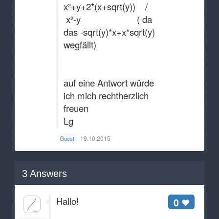
x²+y+2*(x+sqrt(y)) /
x²-y ( da
das -sqrt(y)*x+x*sqrt(y)
wegfällt)
auf eine Antwort würde
ich mich rechtherzlich
freuen
Lg
19.10.2015
Guest
3
Answers
Hallo!
0