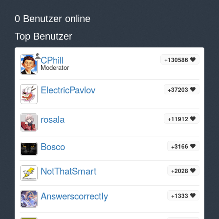
0 Benutzer online
Top Benutzer
CPhill
+130586
Moderator
ElectricPavlov
+37203
rosala
+11912
Bosco
+3166
NotThatSmart
+2028
AnswerscorrectIy
+1333