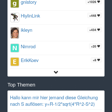
gnistory
+1026
HiylinLink
+448
ikleyn
+434
Nimrod
+20
ErikKoev
+8
Top Themen
Hallo kann mir hier jemand diese Gleichung
nach S auflösen: y=R-1/2*sqrt(4*R^2-S^2)