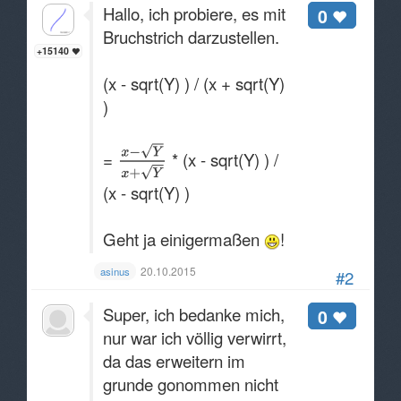
Hallo, ich probiere, es mit
0
Bruchstrich darzustellen.
+15140
(x - sqrt(Y) ) / (x + sqrt(Y)
)
=
* (x - sqrt(Y) ) /
(x - sqrt(Y) )
Geht ja einigermaßen
!
20.10.2015
asinus
#2
Super, ich bedanke mich,
0
nur war ich völlig verwirrt,
da das erweitern im
grunde gonommen nicht