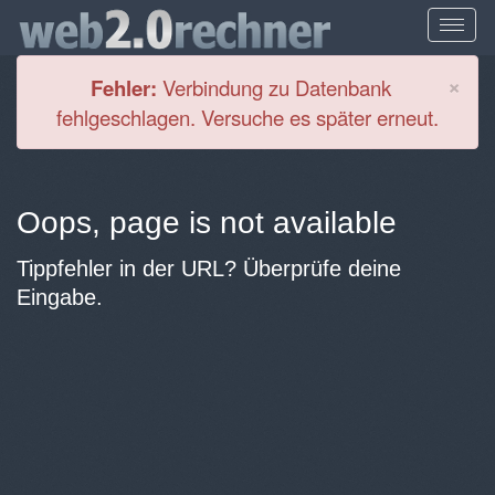
Cl
×
Fehler:
Verbindung zu Datenbank
fehlgeschlagen. Versuche es später erneut.
Oops, page is not available
Tippfehler in der URL? Überprüfe deine
Eingabe.