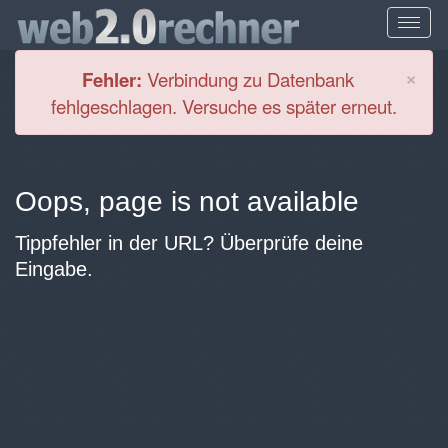
Cl
×
Fehler:
Verbindung zu Datenbank
fehlgeschlagen. Versuche es später erneut.
Oops, page is not available
Tippfehler in der URL? Überprüfe deine
Eingabe.