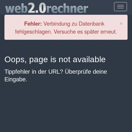
Cl
×
Fehler:
Verbindung zu Datenbank
fehlgeschlagen. Versuche es später erneut.
Oops, page is not available
Tippfehler in der URL? Überprüfe deine
Eingabe.