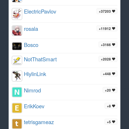
ElectricPavlov
+37203
rosala
+11912
Bosco
+3166
NotThatSmart
+2028
HiylinLink
+448
Nimrod
+20
ErikKoev
+8
tetrisgameaz
+5