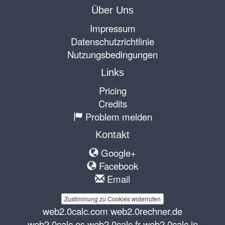
Über Uns
Impressum
Datenschutzrichtlinie
Nutzungsbedingungen
Links
Pricing
Credits
Problem melden
Kontakt
Google+
Facebook
Email
Zustimmung zu Cookies widerrufen
web2.0calc.com
web2.0rechner.de
web2.0calc.es
web2.0calc.fr
web2.0calc.in