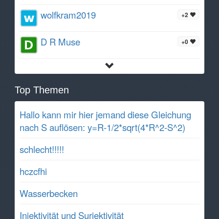
wolfkram2019
+2
D R Muse
+0
Top Themen
Hallo kann mir hier jemand diese Gleichung
nach S auflösen: y=R-1/2*sqrt(4*R^2-S^2)
schlecht!!!!!
hczcfhi
Wasserbecken
Injektivität und Surjektivität