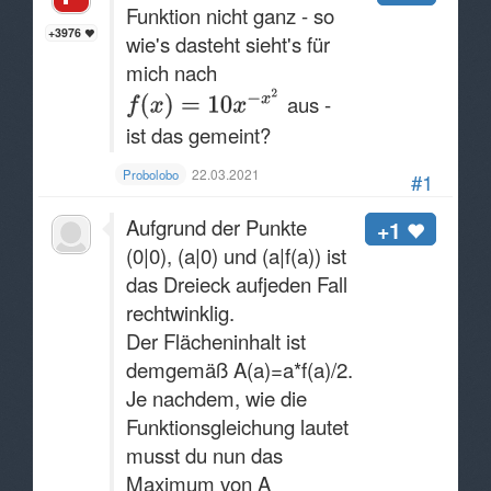
Funktion nicht ganz - so
+3976
wie's dasteht sieht's für
mich nach
aus -
ist das gemeint?
22.03.2021
Probolobo
#1
Aufgrund der Punkte
+1
(0|0), (a|0) und (a|f(a)) ist
das Dreieck aufjeden Fall
rechtwinklig.
Der Flächeninhalt ist
demgemäß A(a)=a*f(a)/2.
Je nachdem, wie die
Funktionsgleichung lautet
musst du nun das
Maximum von A