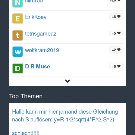
ErikKoev
+8
tetrisgameaz
+5
wolfkram2019
+2
D R Muse
+0
Top Themen
Hallo kann mir hier jemand diese Gleichung
nach S auflösen: y=R-1/2*sqrt(4*R^2-S^2)
schlecht!!!!!