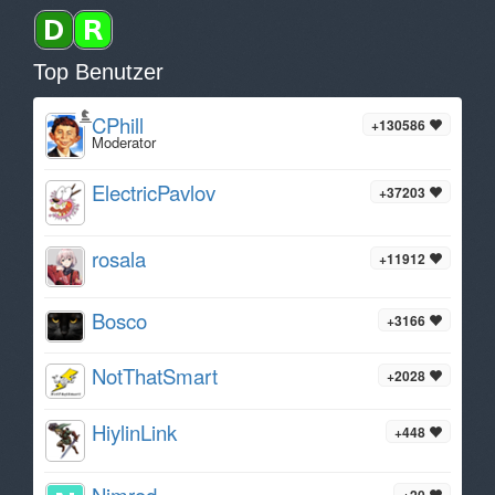
Top Benutzer
CPhill
+130586
Moderator
ElectricPavlov
+37203
rosala
+11912
Bosco
+3166
NotThatSmart
+2028
HiylinLink
+448
Nimrod
+20