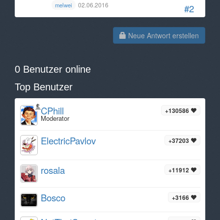
02.06.2016
melwei
#2
Neue Antwort erstellen
0 Benutzer online
Top Benutzer
CPhill
+130586
Moderator
ElectricPavlov
+37203
rosala
+11912
Bosco
+3166