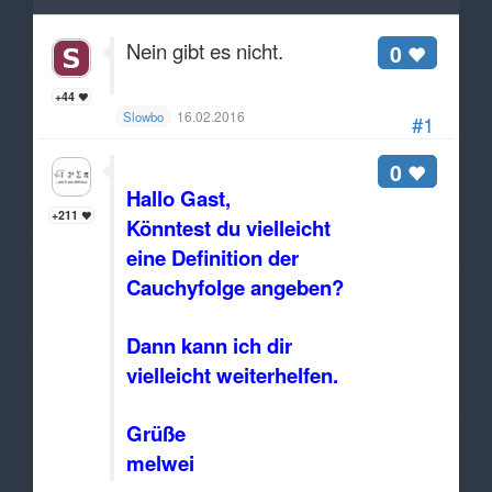
Nein gibt es nicht.
0
+44
16.02.2016
Slowbo
#1
0
Hallo Gast,
+211
Könntest du vielleicht
eine Definition der
Cauchyfolge angeben?
Dann kann ich dir
vielleicht weiterhelfen.
Grüße
melwei