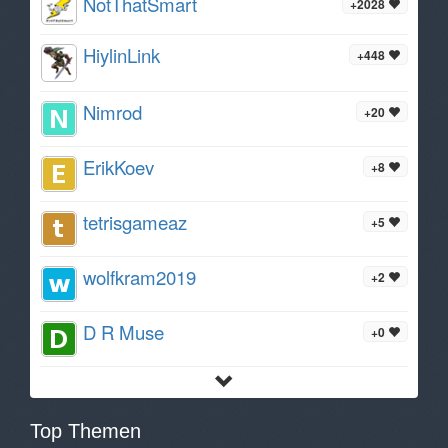
NotThatSmart
+2028
HiylinLink
+448
Nimrod
+20
ErikKoev
+8
tetrisgameaz
+5
wolfkram2019
+2
D R Muse
+0
Top Themen