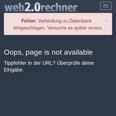
Cl
×
Fehler:
Verbindung zu Datenbank
fehlgeschlagen. Versuche es später erneut.
Oops, page is not available
Tippfehler in der URL? Überprüfe deine
Eingabe.