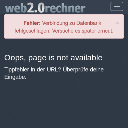
Cl
×
Fehler:
Verbindung zu Datenbank
fehlgeschlagen. Versuche es später erneut.
Oops, page is not available
Tippfehler in der URL? Überprüfe deine
Eingabe.