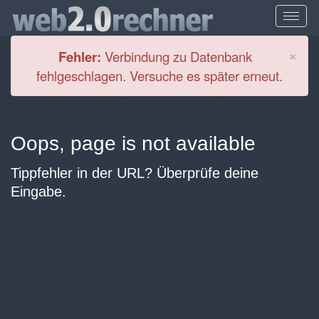
Cl
×
Fehler:
Verbindung zu Datenbank
fehlgeschlagen. Versuche es später erneut.
Oops, page is not available
Tippfehler in der URL? Überprüfe deine
Eingabe.