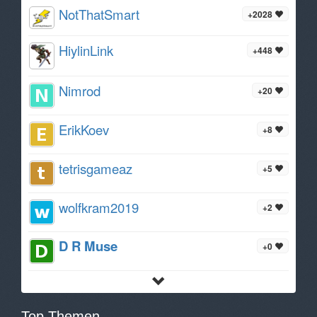
NotThatSmart
+2028
HiylinLink
+448
Nimrod
+20
ErikKoev
+8
tetrisgameaz
+5
wolfkram2019
+2
D R Muse
+0
Top Themen