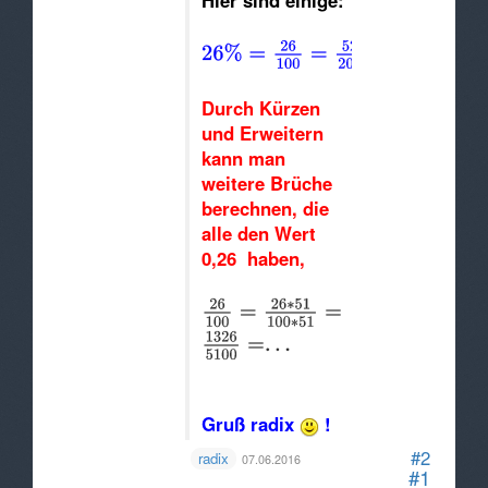
Hier sind einige:
Durch Kürzen
und Erweitern
kann man
weitere Brüche
berechnen, die
alle den Wert
0,26 haben,
Gruß radix
!
#2
radix
07.06.2016
#1