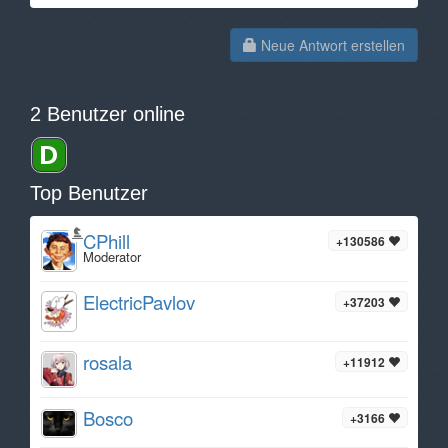
Neue Antwort erstellen
2 Benutzer online
Top Benutzer
CPhill
+130586
Moderator
ElectricPavlov
+37203
rosala
+11912
Bosco
+3166