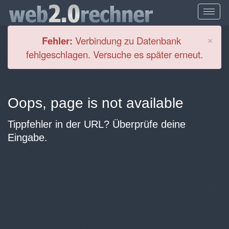
Cl
×
Fehler:
Verbindung zu Datenbank
fehlgeschlagen. Versuche es später erneut.
Oops, page is not available
Tippfehler in der URL? Überprüfe deine
Eingabe.