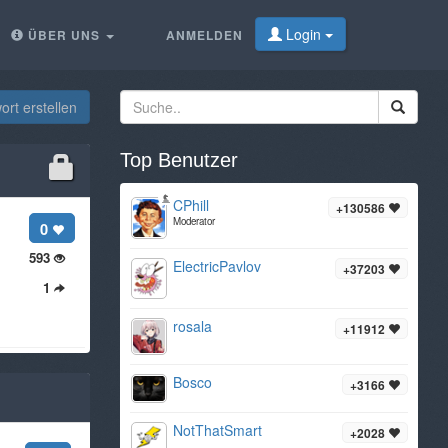
Login
ÜBER UNS
ANMELDEN
rt erstellen
Top Benutzer
CPhill
+130586
Moderator
0
593
ElectricPavlov
+37203
1
rosala
+11912
Bosco
+3166
NotThatSmart
+2028