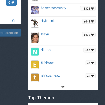
0
AnswerscorrectIy
+1321
#1
HiylinLink
+448
rt erstellen
ikleyn
+430
Nimrod
+20
ErikKoev
+8
tetrisgameaz
+5
Top Themen