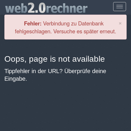
Cl
×
Fehler:
Verbindung zu Datenbank
fehlgeschlagen. Versuche es später erneut.
Oops, page is not available
Tippfehler in der URL? Überprüfe deine
Eingabe.