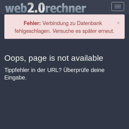
Cl
×
Fehler:
Verbindung zu Datenbank
fehlgeschlagen. Versuche es später erneut.
Oops, page is not available
Tippfehler in der URL? Überprüfe deine
Eingabe.