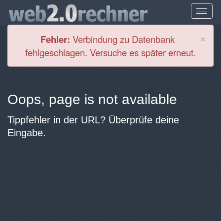
Cl
×
Fehler:
Verbindung zu Datenbank
fehlgeschlagen. Versuche es später erneut.
Oops, page is not available
Tippfehler in der URL? Überprüfe deine
Eingabe.