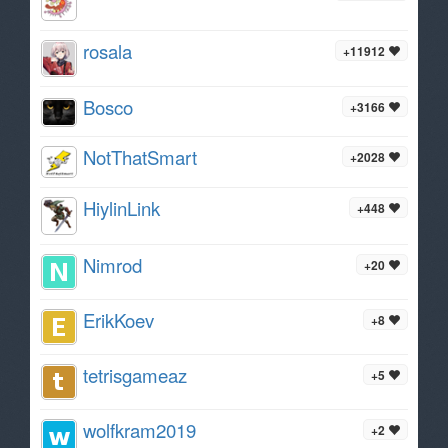
rosala
+11912
Bosco
+3166
NotThatSmart
+2028
HiylinLink
+448
Nimrod
+20
ErikKoev
+8
tetrisgameaz
+5
wolfkram2019
+2