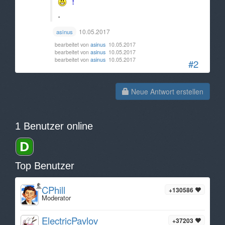
!
.
10.05.2017
asinus
bearbeitet von
asinus
10.05.2017
bearbeitet von
asinus
10.05.2017
bearbeitet von
asinus
10.05.2017
#2
Neue Antwort erstellen
1 Benutzer online
Top Benutzer
CPhill
+130586
Moderator
ElectricPavlov
+37203