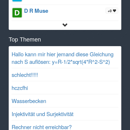
D R Muse
+0
Top Themen
Hallo kann mir hier jemand diese Gleichung
nach S auflösen: y=R-1/2*sqrt(4*R^2-S^2)
schlecht!!!!!
hczcfhi
Wasserbecken
Injektivität und Surjektivität
Rechner nicht erreichbar?