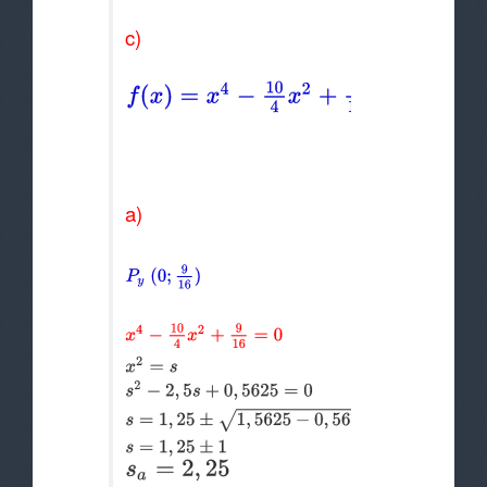
c)
a)