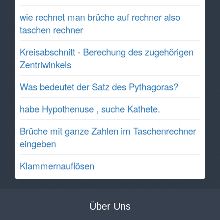
wie rechnet man brüche auf rechner also
taschen rechner
Kreisabschnitt - Berechung des zugehörigen
Zentriwinkels
Was bedeutet der Satz des Pythagoras?
habe Hypothenuse , suche Kathete.
Brüche mit ganze Zahlen im Taschenrechner
eingeben
Klammernauflösen
Über Uns