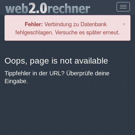
Cl
×
Fehler:
Verbindung zu Datenbank
fehlgeschlagen. Versuche es später erneut.
Oops, page is not available
Tippfehler in der URL? Überprüfe deine
Eingabe.