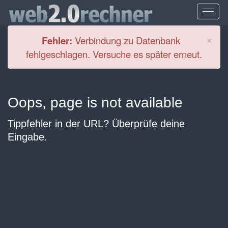
Cl
×
Fehler:
Verbindung zu Datenbank
fehlgeschlagen. Versuche es später erneut.
Oops, page is not available
Tippfehler in der URL? Überprüfe deine
Eingabe.