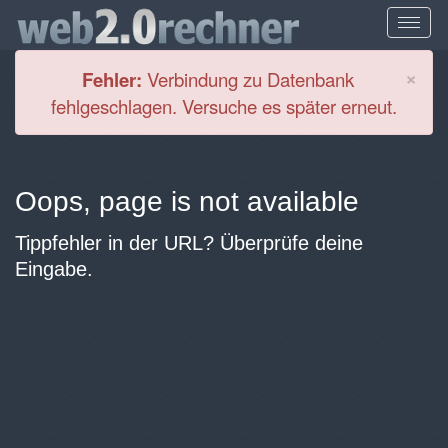
Cl
×
Fehler:
Verbindung zu Datenbank
fehlgeschlagen. Versuche es später erneut.
Oops, page is not available
Tippfehler in der URL? Überprüfe deine
Eingabe.