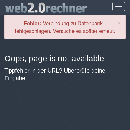
Cl
×
Fehler:
Verbindung zu Datenbank
fehlgeschlagen. Versuche es später erneut.
Oops, page is not available
Tippfehler in der URL? Überprüfe deine
Eingabe.