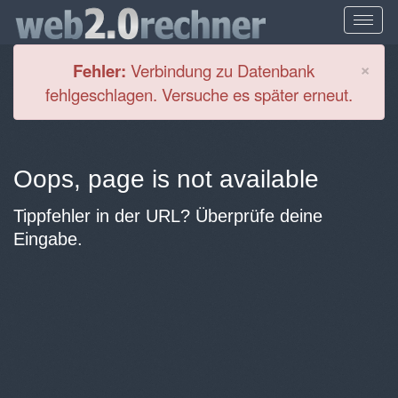
Cl
×
Fehler:
Verbindung zu Datenbank
fehlgeschlagen. Versuche es später erneut.
Oops, page is not available
Tippfehler in der URL? Überprüfe deine
Eingabe.