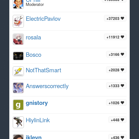
Moderator
ElectricPavlov
+37203
rosala
+11912
Bosco
+3166
NotThatSmart
+2028
AnswerscorrectIy
+1333
gnistory
+1026
HiylinLink
+448
ikleyn
+436