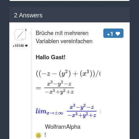
2
Answers
Brüche mit mehreren
+1
Variablen vereinfachen
+15140
Hallo Gast!
WolframAlpha
!