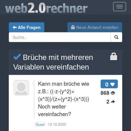
Alle Fragen
Neue Antwort erstellen
Brüche mit mehreren
Variablen vereinfachen
Kann man brüche wie
0
z.B.: ((-z-(y^2)+
868
(x^3))/(z+(y^2)-(x^3)))
2
Noch weiter
vereinfachen?
12.10.2020
Guest