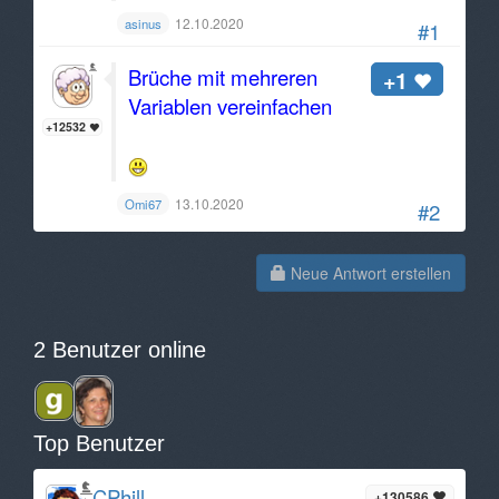
12.10.2020
asinus
#1
Brüche mit mehreren
+1
Variablen vereinfachen
+12532
13.10.2020
Omi67
#2
Neue Antwort erstellen
2 Benutzer online
Top Benutzer
CPhill
+130586