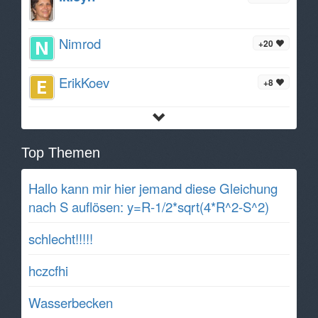
Nimrod
+20
ErikKoev
+8
Top Themen
Hallo kann mir hier jemand diese Gleichung
nach S auflösen: y=R-1/2*sqrt(4*R^2-S^2)
schlecht!!!!!
hczcfhi
Wasserbecken