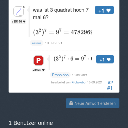
was ist 3 quadrat hoch 7
+1
mal 6?
+15140
10.09.2021
asinus
+1
+3976
Probolobo
10.09.2021
#2
bearbeitet von
Probolobo
10.09.2021
#1
Neue Antwort erstellen
1 Benutzer online