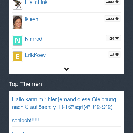
HiylinLink
+448
ikleyn
+434
Nimrod
+20
ErikKoev
+8
Top Themen
Hallo kann mir hier jemand diese Gleichung
nach S auflösen: y=R-1/2*sqrt(4*R^2-S^2)
schlecht!!!!!