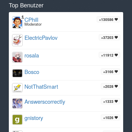
Top Benutzer
CPhill
+130586
Moderator
ElectricPavlov
+37203
rosala
+11912
Bosco
+3166
NotThatSmart
+2028
AnswerscorrectIy
+1333
gnistory
+1026