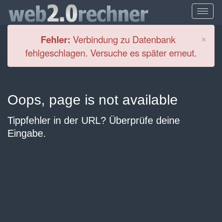
Cl
×
Fehler:
Verbindung zu Datenbank
fehlgeschlagen. Versuche es später erneut.
Oops, page is not available
Tippfehler in der URL? Überprüfe deine
Eingabe.