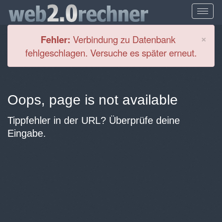
Cl
×
Fehler:
Verbindung zu Datenbank
fehlgeschlagen. Versuche es später erneut.
Oops, page is not available
Tippfehler in der URL? Überprüfe deine
Eingabe.