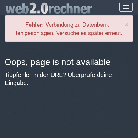
Cl
×
Fehler:
Verbindung zu Datenbank
fehlgeschlagen. Versuche es später erneut.
Oops, page is not available
Tippfehler in der URL? Überprüfe deine
Eingabe.