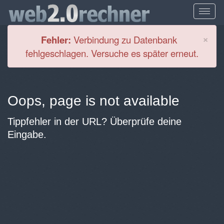
Cl
×
Fehler:
Verbindung zu Datenbank
fehlgeschlagen. Versuche es später erneut.
Oops, page is not available
Tippfehler in der URL? Überprüfe deine
Eingabe.