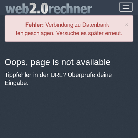
Cl
×
Fehler:
Verbindung zu Datenbank
fehlgeschlagen. Versuche es später erneut.
Oops, page is not available
Tippfehler in der URL? Überprüfe deine
Eingabe.