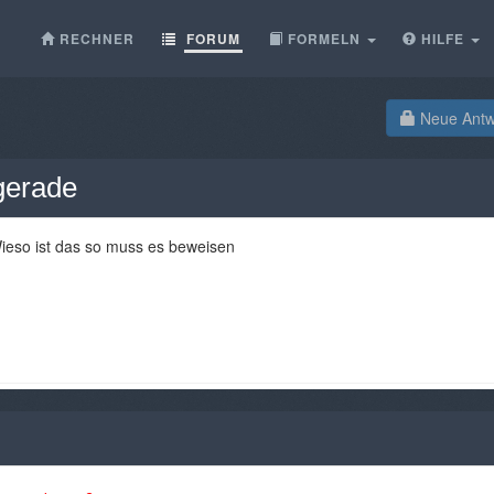
RECHNER
FORUM
FORMELN
HILFE
Neue Antwo
gerade
ieso ist das so muss es beweisen