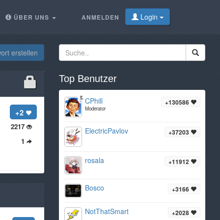
Login
ÜBER UNS
ANMELDEN
rt erstellen
Top Benutzer
CPhill
+130586
Moderator
+2
2217
ElectricPavlov
+37203
1
rosala
+11912
Bosco
+3166
NotThatSmart
+2028