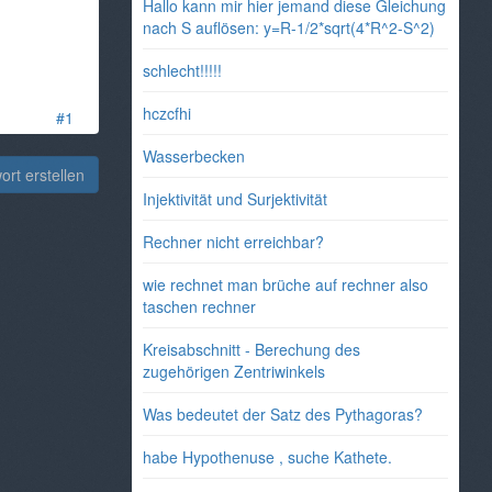
Hallo kann mir hier jemand diese Gleichung
nach S auflösen: y=R-1/2*sqrt(4*R^2-S^2)
schlecht!!!!!
hczcfhi
#1
Wasserbecken
rt erstellen
Injektivität und Surjektivität
Rechner nicht erreichbar?
wie rechnet man brüche auf rechner also
taschen rechner
Kreisabschnitt - Berechung des
zugehörigen Zentriwinkels
Was bedeutet der Satz des Pythagoras?
habe Hypothenuse , suche Kathete.