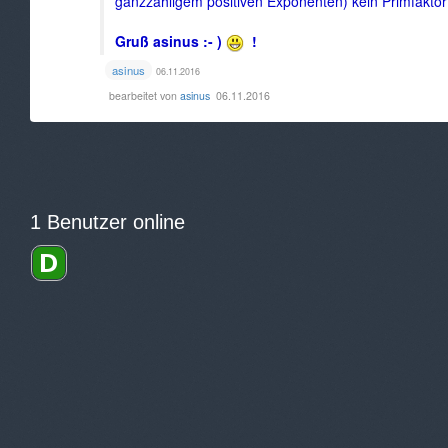
ganzzahligem positiven Exponenten) kein Primfaktor 2
Gruß asinus :- )
!
asinus
06.11.2016
bearbeitet von
asinus
06.11.2016
1 Benutzer online