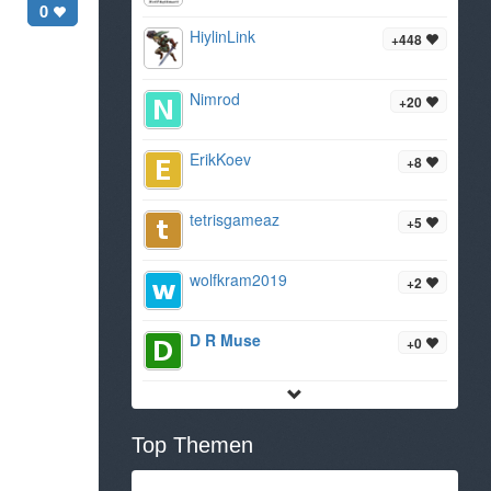
0
HiylinLink
+448
Nimrod
+20
ErikKoev
+8
tetrisgameaz
+5
wolfkram2019
+2
D R Muse
+0
Top Themen