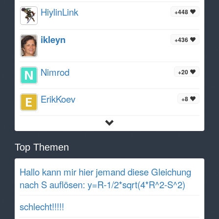
HiylinLink
+448
ikleyn
+436
Nimrod
+20
ErikKoev
+8
Top Themen
Hallo kann mir hier jemand diese Gleichung
nach S auflösen: y=R-1/2*sqrt(4*R^2-S^2)
schlecht!!!!!