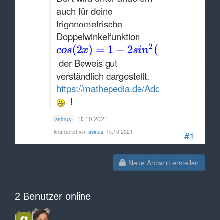
auch für deine
trigonometrische
Doppelwinkelfunktion
der Beweis gut
verständlich dargestellt.
https://mathepedia.de/Additionstheoreme
!
10.10.2021
asinus
bearbeitet von
asinus
10.10.2021
#1
Neue Antwort erstellen
2 Benutzer online