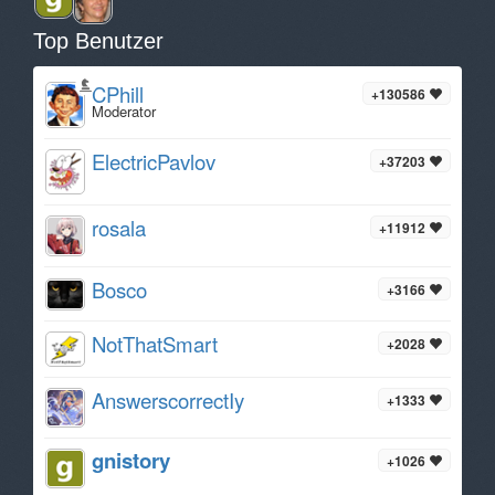
Top Benutzer
CPhill
+130586
Moderator
ElectricPavlov
+37203
rosala
+11912
Bosco
+3166
NotThatSmart
+2028
AnswerscorrectIy
+1333
gnistory
+1026