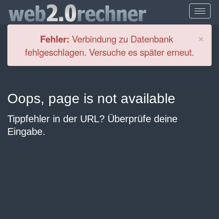
Cl
×
Fehler:
Verbindung zu Datenbank
fehlgeschlagen. Versuche es später erneut.
Oops, page is not available
Tippfehler in der URL? Überprüfe deine
Eingabe.