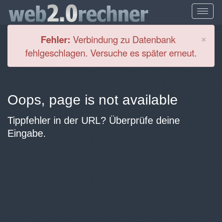
Cl
×
Fehler:
Verbindung zu Datenbank
fehlgeschlagen. Versuche es später erneut.
Oops, page is not available
Tippfehler in der URL? Überprüfe deine
Eingabe.