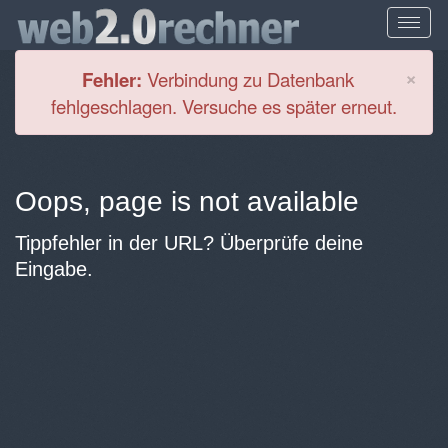
Cl
×
Fehler:
Verbindung zu Datenbank
fehlgeschlagen. Versuche es später erneut.
Oops, page is not available
Tippfehler in der URL? Überprüfe deine
Eingabe.