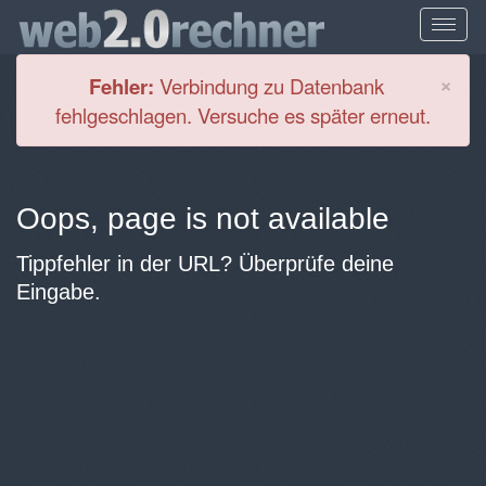
Cl
×
Fehler:
Verbindung zu Datenbank
fehlgeschlagen. Versuche es später erneut.
Oops, page is not available
Tippfehler in der URL? Überprüfe deine
Eingabe.