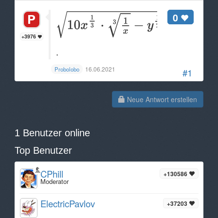
0
+3976
.
16.06.2021
Probolobo
#1
Neue Antwort erstellen
1 Benutzer online
Top Benutzer
CPhill
+130586
Moderator
ElectricPavlov
+37203