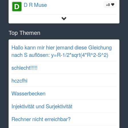
D R Muse
+0
Top Themen
Hallo kann mir hier jemand diese Gleichung
nach S auflösen: y=R-1/2*sqrt(4*R^2-S^2)
schlecht!!!!!
hczcfhi
Wasserbecken
Injektivität und Surjektivität
Rechner nicht erreichbar?