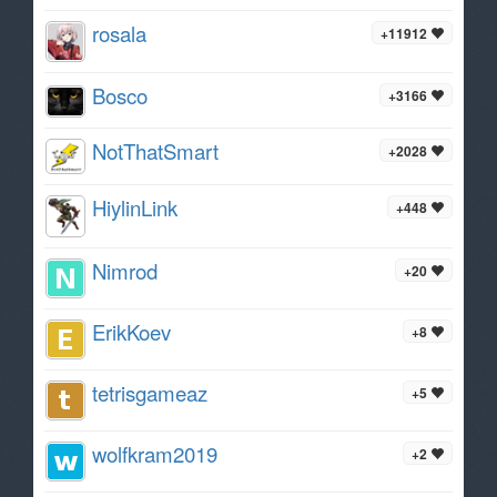
rosala
+11912
Bosco
+3166
NotThatSmart
+2028
HiylinLink
+448
Nimrod
+20
ErikKoev
+8
tetrisgameaz
+5
wolfkram2019
+2