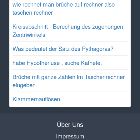
wie rechnet man brüche auf rechner also
taschen rechner
Kreisabschnitt - Berechung des zugehörigen
Zentriwinkels
Was bedeutet der Satz des Pythagoras?
habe Hypothenuse , suche Kathete.
Brüche mit ganze Zahlen im Taschenrechner
eingeben
Klammernauflösen
Über Uns
Impressum