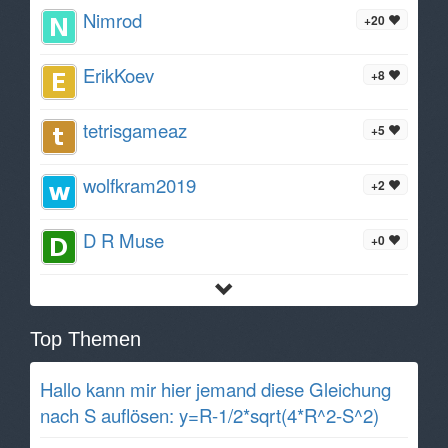
Nimrod
+20
ErikKoev
+8
tetrisgameaz
+5
wolfkram2019
+2
D R Muse
+0
Top Themen
Hallo kann mir hier jemand diese Gleichung
nach S auflösen: y=R-1/2*sqrt(4*R^2-S^2)