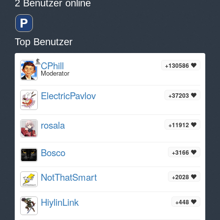
2 Benutzer online
Top Benutzer
CPhill
+130586
Moderator
ElectricPavlov
+37203
rosala
+11912
Bosco
+3166
NotThatSmart
+2028
HiylinLink
+448