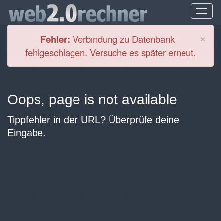
Cl
×
Fehler:
Verbindung zu Datenbank
fehlgeschlagen. Versuche es später erneut.
Oops, page is not available
Tippfehler in der URL? Überprüfe deine
Eingabe.