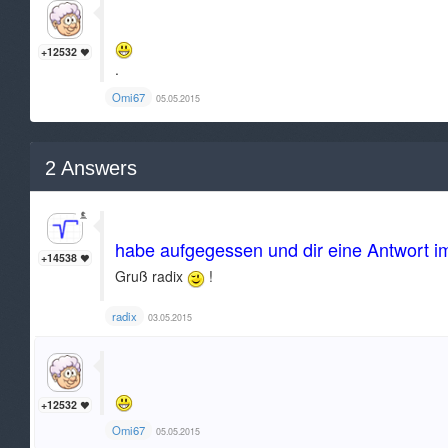
+12532
.
Omi67
05.05.2015
2
Answers
Hallo asinus,
habe aufgegessen und dir eine Antwort i
+14538
Gruß radix
!
radix
03.05.2015
+12532
Omi67
05.05.2015