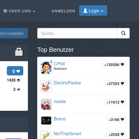
Login
ÜBER UNS
ANMELDEN
rt erstellen
Top Benutzer
CPhill
+130586
Moderator
0
1428
ElectricPavlov
+37203
2
rosala
+11912
Bosco
+3166
NotThatSmart
+2028