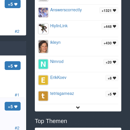
+5
AnswerscorrectIy
+1321
HiylinLink
+448
#2
ikleyn
+430
Nimrod
+20
+5
ErikKoev
+8
tetrisgameaz
+5
#1
+5
Top Themen
#2