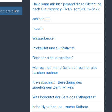
Hallo kann mir hier jemand diese Gleichung
nach S auflösen: y=R-1/2*sqrt(4*R^2-S^2)
rt erstellen
schlecht!!!!!
hczcfhi
Wasserbecken
Injektivität und Surjektivität
Rechner nicht erreichbar?
wie rechnet man brüche auf rechner also
taschen rechner
Kreisabschnitt - Berechung des
zugehörigen Zentriwinkels
Was bedeutet der Satz des Pythagoras?
habe Hypothenuse , suche Kathete.