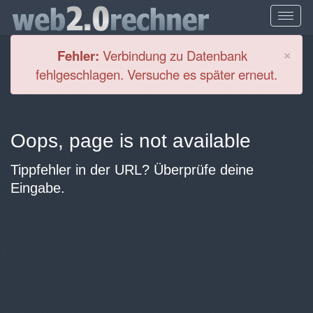
Cl
×
Fehler:
Verbindung zu Datenbank
fehlgeschlagen. Versuche es später erneut.
Oops, page is not available
Tippfehler in der URL? Überprüfe deine
Eingabe.