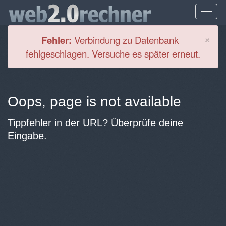
Cl
×
Fehler:
Verbindung zu Datenbank
fehlgeschlagen. Versuche es später erneut.
Oops, page is not available
Tippfehler in der URL? Überprüfe deine
Eingabe.