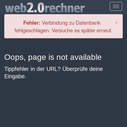
Cl
×
Fehler:
Verbindung zu Datenbank
fehlgeschlagen. Versuche es später erneut.
Oops, page is not available
Tippfehler in der URL? Überprüfe deine
Eingabe.