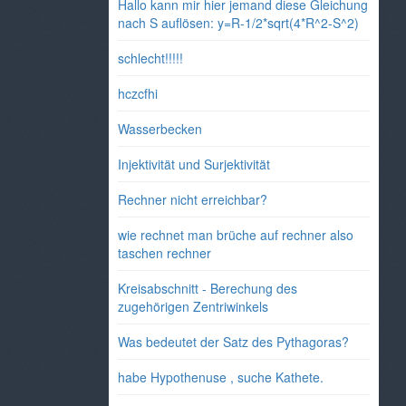
Hallo kann mir hier jemand diese Gleichung
nach S auflösen: y=R-1/2*sqrt(4*R^2-S^2)
schlecht!!!!!
hczcfhi
Wasserbecken
Injektivität und Surjektivität
Rechner nicht erreichbar?
wie rechnet man brüche auf rechner also
taschen rechner
Kreisabschnitt - Berechung des
zugehörigen Zentriwinkels
Was bedeutet der Satz des Pythagoras?
habe Hypothenuse , suche Kathete.