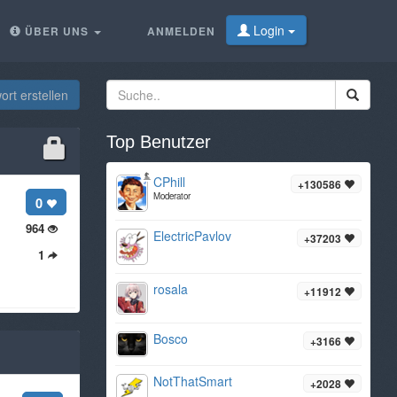
Login
ÜBER UNS
ANMELDEN
rt erstellen
Top Benutzer
CPhill
+130586
Moderator
0
964
ElectricPavlov
+37203
1
rosala
+11912
Bosco
+3166
NotThatSmart
+2028