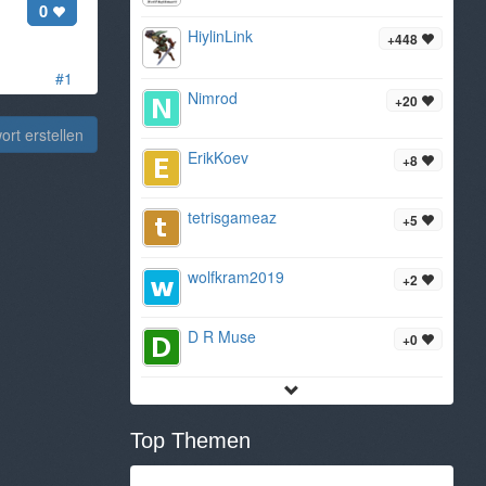
0
HiylinLink
+448
#1
Nimrod
+20
rt erstellen
ErikKoev
+8
tetrisgameaz
+5
wolfkram2019
+2
D R Muse
+0
Top Themen