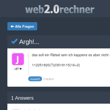
Alle Fragen
Argh!...
das soll ein Rätsel sein ich kappiere es aber nicht
112251820(?)23519115(16+2)
+57
Junes91
17.03.2015
1
Answers