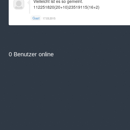
Vielleicht ist es so gemeint.
112251820(20+10)23519115(16+2)
Gast
17.03.2015
0 Benutzer online