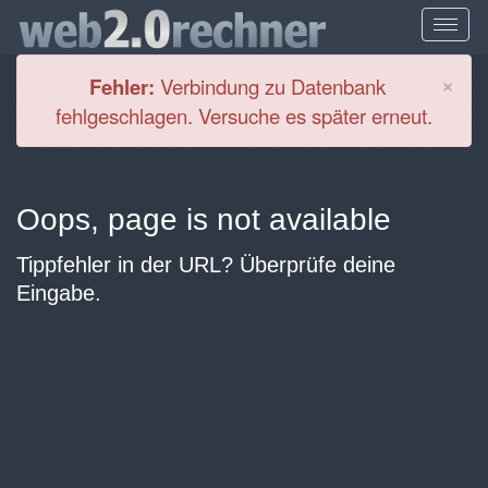
Cl
×
Fehler:
Verbindung zu Datenbank
fehlgeschlagen. Versuche es später erneut.
Oops, page is not available
Tippfehler in der URL? Überprüfe deine
Eingabe.