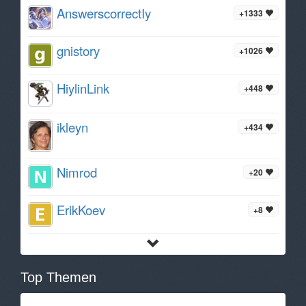
AnswerscorrectIy
+1333
gnistory
+1026
HiylinLink
+448
ikleyn
+434
Nimrod
+20
ErikKoev
+8
Top Themen