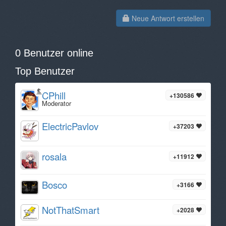
Neue Antwort erstellen
0 Benutzer online
Top Benutzer
CPhill
+130586
Moderator
ElectricPavlov
+37203
rosala
+11912
Bosco
+3166
NotThatSmart
+2028