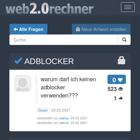
Alle Fragen
Neue Antwort erstellen
ADBLOCKER
warum darf ich keinen
0
adblocker
523
verwenden???
1
23.02.2021
Guest
bearbeitet von
asinus
23.02.2021
bearbeitet von
asinus
23.02.2021