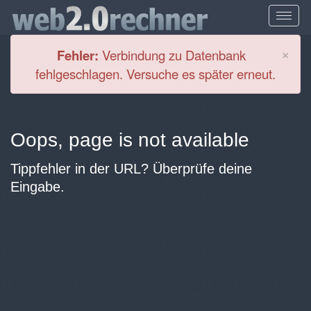
Cl
×
Fehler:
Verbindung zu Datenbank
fehlgeschlagen. Versuche es später erneut.
Oops, page is not available
Tippfehler in der URL? Überprüfe deine
Eingabe.