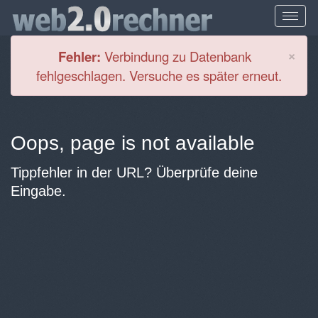
Cl
×
Fehler:
Verbindung zu Datenbank
fehlgeschlagen. Versuche es später erneut.
Oops, page is not available
Tippfehler in der URL? Überprüfe deine
Eingabe.