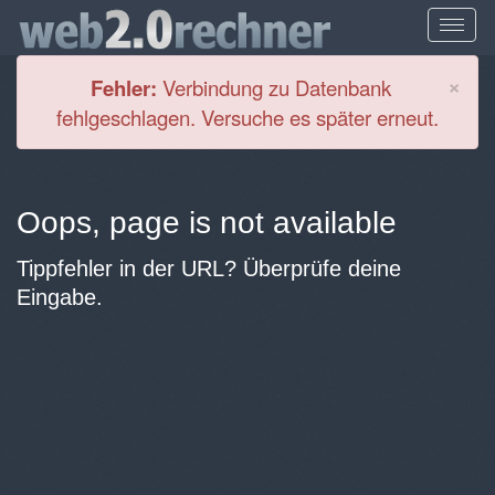
Cl
×
Fehler:
Verbindung zu Datenbank
fehlgeschlagen. Versuche es später erneut.
Oops, page is not available
Tippfehler in der URL? Überprüfe deine
Eingabe.