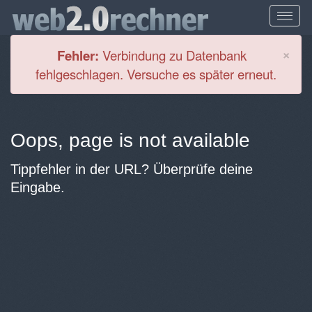
Cl
×
Fehler:
Verbindung zu Datenbank
fehlgeschlagen. Versuche es später erneut.
Oops, page is not available
Tippfehler in der URL? Überprüfe deine
Eingabe.