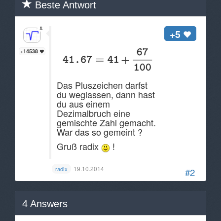
Beste Antwort
Hallo Anonymous,
+5
+14538
Das Pluszeichen darfst
du weglassen, dann hast
du aus einem
Dezimalbruch eine
gemischte Zahl gemacht.
War das so gemeint ?
Gruß radix
!
19.10.2014
radix
#2
4
Answers