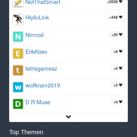
NotThatSmart
+2028
HiylinLink
+448
Nimrod
+20
ErikKoev
+8
tetrisgameaz
+5
wolfkram2019
+2
D R Muse
+0
Top Themen