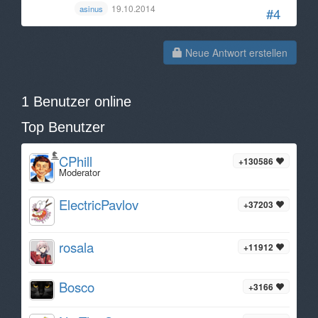
19.10.2014
asinus
#4
Neue Antwort erstellen
1 Benutzer online
Top Benutzer
CPhill
+130586
Moderator
ElectricPavlov
+37203
rosala
+11912
Bosco
+3166