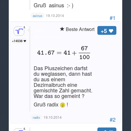
Gruß asinus :- )
19.10.2014
asinus
#1
Hallo
Beste Antwort
+5
Anonymous,
+14538
Das Pluszeichen darfst
du weglassen, dann hast
du aus einem
Dezimalbruch eine
gemischte Zahl gemacht.
War das so gemeint ?
Gruß radix
!
19.10.2014
radix
#2