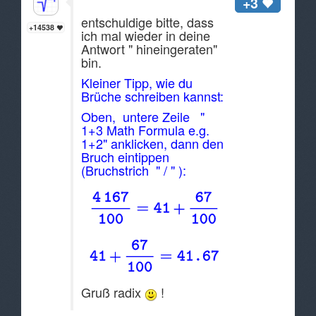
Hallo asinus,
+3
entschuldige bitte, dass
+14538
ich mal wieder in deine
Antwort " hineingeraten"
bin.
Kleiner Tipp, wie du
Brüche schreiben kannst:
Oben, untere Zeile "
1+3 Math Formula e.g.
1+2" anklicken, dann den
Bruch eintippen
(Bruchstrich " / " ):
Gruß radix
!